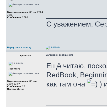
Зарегистрирован:
03 авг 2004
______________
10:37
Сообщения:
2694
С уважением, Се
Вернуться к началу
Заголовок сообщения:
Spider3D
Ещё читаю, поско
Любитель
RedBook, Beginn
Зарегистрирован:
06 ноя
как там она
) 
2005 23:07
Сообщения:
27
Откуда:
Литва
______________