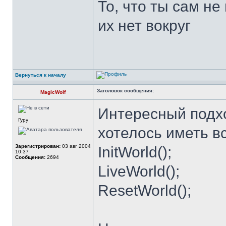
То, что ты сам не
их нет вокруг
Вернуться к началу
Заголовок сообщения:
MagicWolf
Интересный подхо
Гуру
хотелось иметь в
Зарегистрирован:
03 авг 2004
InitWorld();
10:37
Сообщения:
2694
LiveWorld();
ResetWorld();