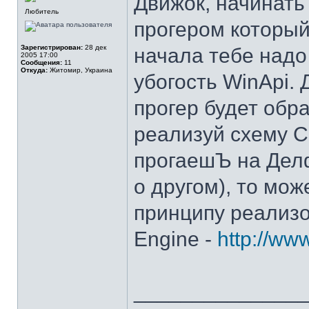
Движок, начинать
Любитель
прогером который 
Зарегистрирован:
28 дек
начала тебе над
2005 17:00
Сообщения:
11
Откуда:
Житомир, Украина
убогость WinApi.
прогер будет обр
реализуй схему C
прогаешЪ на Делф
о другом), то мо
принципу реализ
Engine -
http://ww
______________