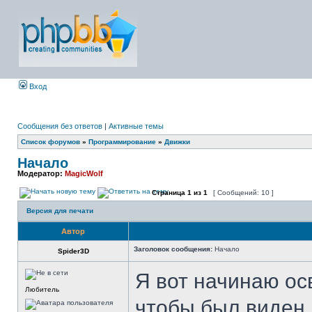
Вход
Сообщения без ответов
|
Активные темы
Список форумов
»
Программирование
»
Движки
Начало
Модератор:
MagicWolf
Страница
1
из
1
[ Сообщений: 10 ]
Версия для печати
Автор
Заголовок сообщения:
Начало
Spider3D
Я вот начинаю ос
Любитель
чтобы был виден 