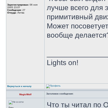
Зарегистрирован:
06 ноя
лучше всего для э
2005 23:07
Сообщения:
27
Откуда:
Литва
примитивный дви
Может посоветуете
вообще делаетс
______________
Lights on!
Вернуться к началу
Заголовок сообщения:
MagicWolf
Что ты читал по 
Гуру