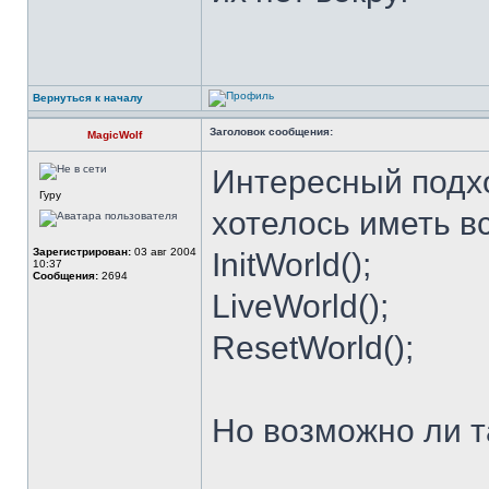
Вернуться к началу
Заголовок сообщения:
MagicWolf
Интересный подхо
Гуру
хотелось иметь в
Зарегистрирован:
03 авг 2004
InitWorld();
10:37
Сообщения:
2694
LiveWorld();
ResetWorld();
Но возможно ли 