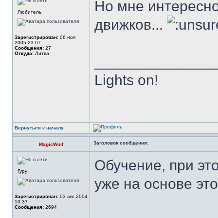
Но мне интересно
Любитель
движков...
Зарегистрирован:
06 ноя
2005 23:07
Сообщения:
27
Откуда:
Литва
______________
Lights on!
Вернуться к началу
Заголовок сообщения:
MagicWolf
Обучение, при эт
Гуру
уже на основе эт
Зарегистрирован:
03 авг 2004
10:37
Сообщения:
2694