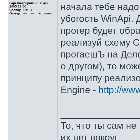
Зарегистрирован:
28 дек
начала тебе над
2005 17:00
Сообщения:
11
Откуда:
Житомир, Украина
убогость WinApi.
прогер будет обр
реализуй схему C
прогаешЪ на Делф
о другом), то мо
принципу реализ
Engine -
http://ww
______________
То, что ты сам не
их нет вокруг