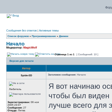
Фору
Вход
Сообщения без ответов
|
Активные темы
Список форумов
»
Программирование
»
Движки
Начало
Модератор:
MagicWolf
Страница
1
из
1
[ Сообщений: 10 ]
Версия для печати
Автор
Заголовок сообщения:
Начало
Spider3D
Я вот начинаю ос
Любитель
чтобы был виден 
Зарегистрирован:
06 ноя
лучше всего для э
2005 23:07
Сообщения:
27
Откуда:
Литва