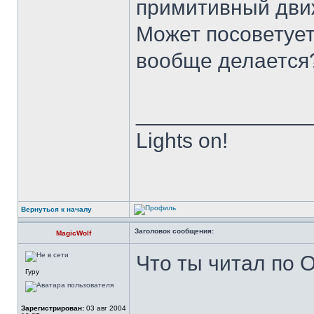
примитивный дви
Может посоветуете
вообще делаетс
______________
Lights on!
Вернуться к началу
Заголовок сообщения:
MagicWolf
Что ты читал по 
Гуру
Зарегистрирован:
03 авг 2004