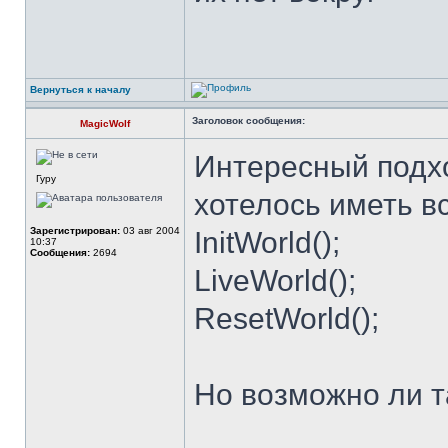
Вернуться к началу
Заголовок сообщения:
MagicWolf
Интересный подхо
Гуру
хотелось иметь в
Зарегистрирован:
03 авг 2004
InitWorld();
10:37
Сообщения:
2694
LiveWorld();
ResetWorld();
Но возможно ли 