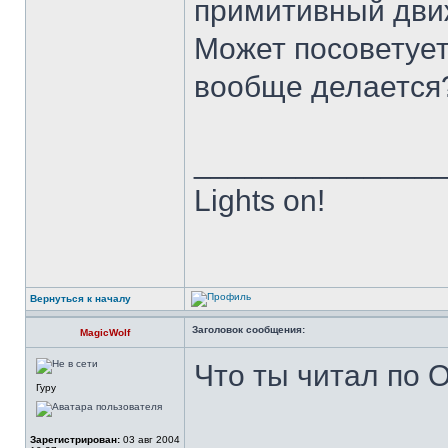
примитивный дви
Может посоветуете
вообще делаетс
______________
Lights on!
Вернуться к началу
Заголовок сообщения:
MagicWolf
Что ты читал по 
Гуру
Зарегистрирован:
03 авг 2004