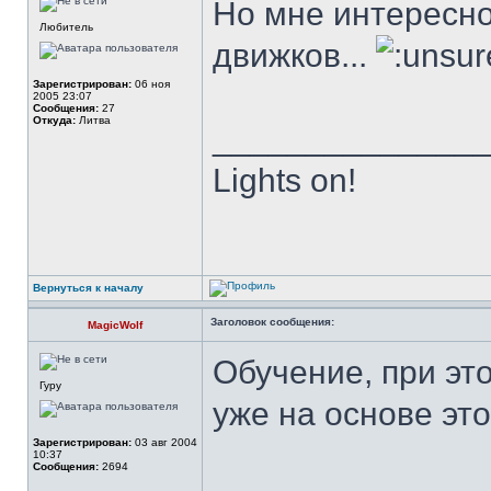
Но мне интересно
Любитель
движков...
Зарегистрирован:
06 ноя
2005 23:07
Сообщения:
27
Откуда:
Литва
______________
Lights on!
Вернуться к началу
Заголовок сообщения:
MagicWolf
Обучение, при эт
Гуру
уже на основе эт
Зарегистрирован:
03 авг 2004
10:37
Сообщения:
2694