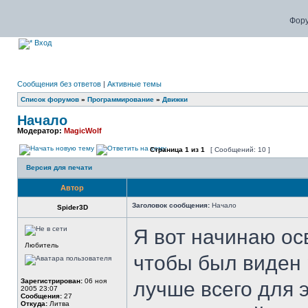
Фору
Вход
Сообщения без ответов
|
Активные темы
Список форумов
»
Программирование
»
Движки
Начало
Модератор:
MagicWolf
Страница
1
из
1
[ Сообщений: 10 ]
Версия для печати
Автор
Заголовок сообщения:
Начало
Spider3D
Я вот начинаю ос
Любитель
чтобы был виден 
Зарегистрирован:
06 ноя
лучше всего для э
2005 23:07
Сообщения:
27
Откуда:
Литва