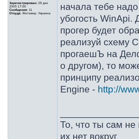
Зарегистрирован:
28 дек
начала тебе над
2005 17:00
Сообщения:
11
Откуда:
Житомир, Украина
убогость WinApi.
прогер будет обр
реализуй схему C
прогаешЪ на Делф
о другом), то мо
принципу реализ
Engine -
http://ww
______________
То, что ты сам не
их нет вокруг