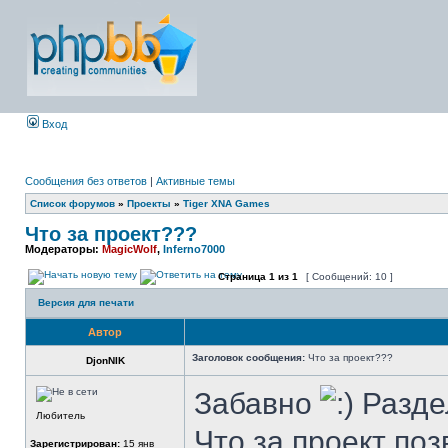
Вход
Сообщения без ответов
|
Активные темы
Список форумов
»
Проекты
»
Tiger XNA Games
Что за проект???
Модераторы:
MagicWolf
,
Inferno7000
Страница
1
из
1
[ Сообщений: 10 ]
Версия для печати
Автор
Заголовок сообщения:
Что за проект???
DjonNIK
Забавно
Раздел
Любитель
Что за проект поз
Зарегистрирован:
15 янв