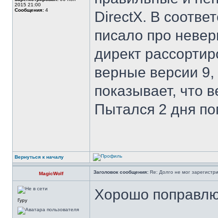
2015 21:00
Сообщения:
4
DirectX. В соотве
писало про невер
директ рассортир
верные версии 9, 
показывает, что в
Пытался 2 дня по
Вернуться к началу
Заголовок сообщения:
Re: Долго не мог зарегистр
MagicWolf
Хорошо поправлю
Гуру