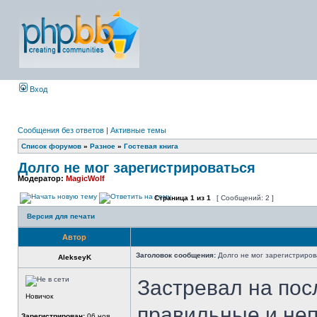
Вход
Сообщения без ответов
|
Активные темы
Список форумов
»
Разное
»
Гостевая книга
Долго не мог зарегистрироваться
Модератор:
MagicWolf
Страница
1
из
1
[ Сообщений: 2 ]
Версия для печати
Автор
Заголовок сообщения:
Долго не мог зарегистриров
AlekseyK
Застревал на пос
Новичок
правильные и не
Зарегистрирован:
06 ноя