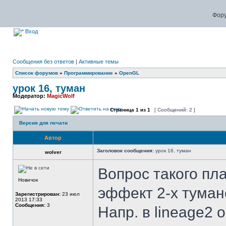
Фору
Вход
Сообщения без ответов
|
Активные темы
Список форумов
»
Программирование
»
OpenGL
урок 16, туман
Модератор:
MagicWolf
Страница
1
из
1
[ Сообщений: 2 ]
Версия для печати
Автор
Заголовок сообщения:
урок 16, туман
wolver
Вопрос такого пла
Новичок
эффект 2-х туман
Зарегистрирован:
23 июл
2013 17:33
Сообщения:
3
Напр. в lineage2 