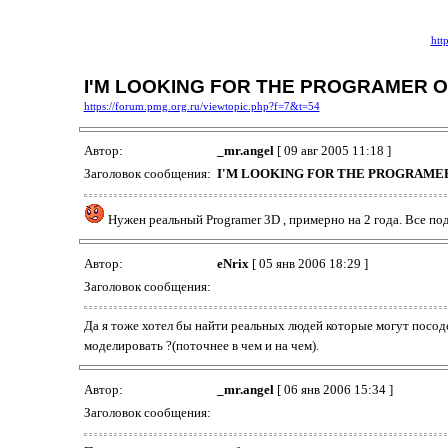
htt
I'M LOOKING FOR THE PROGRAMER O
https://forum.pmg.org.ru/viewtopic.php?f=7&t=54
Автор:
_mr.angel
[ 09 авг 2005 11:18 ]
Заголовок сообщения:
I'M LOOKING FOR THE PROGRAMER
Нужен реальный Programer 3D , примерно на 2 года. Все по
Автор:
eNrix
[ 05 янв 2006 18:29 ]
Заголовок сообщения:
Да я тоже хотел бы найти реальных людей которые могут посод
моделировать ?(поточнее в чем и на чем).
Автор:
_mr.angel
[ 06 янв 2006 15:34 ]
Заголовок сообщения: