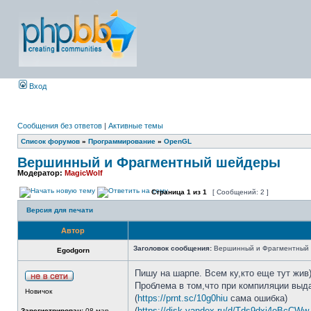
Вход
Сообщения без ответов
|
Активные темы
Список форумов
»
Программирование
»
OpenGL
Вершинный и Фрагментный шейдеры
Модератор:
MagicWolf
Страница
1
из
1
[ Сообщений: 2 ]
Версия для печати
Автор
Заголовок сообщения:
Вершинный и Фрагментный
Egodgorn
Пишу на шарпе. Всем ку,кто еще тут жив
Проблема в том,что при компиляции выд
Новичок
(
https://prnt.sc/10g0hiu
сама ошибка)
(
https://disk.yandex.ru/d/Tds9dxi4oBcCWw
Зарегистрирован:
08 мар