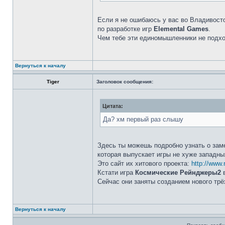
Если я не ошибаюсь у вас во Владивост
по разработке игр
Elemental Games
.
Чем тебе эти единомышленники не подх
Вернуться к началу
Tiger
Заголовок сообщения:
Цитата:
Да? хм первый раз слышу
Здесь ты можешь подробно узнать о зам
которая выпускает игры не хуже западн
Это сайт их хитового проекта:
http://www.
Кстати игра
Космические Рейнджеры2
в
Сейчас они заняты созданием нового тр
Вернуться к началу