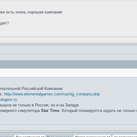
оке есть очень хорошая компания
одят?
ечательной Российской Компании
ых:
http://www.elementalgames.com/rus/eg_company.php
rangers.ru
ышла не только в России, но и на Западе.
ёхмерного симулятора
Star Time
. Который планируется издать не только 