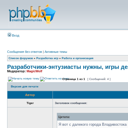
Вход
Сообщения без ответов
|
Активные темы
Список форумов
»
Разработка игр
»
Работа и организация
Разработчики-энтузиасты нужны, игры дел
Модератор:
MagicWolf
Страница
1
из
1
[ Сообщений: 4 ]
Версия для печати
Автор
Tiger
Заголовок сообщения:
Цитата:
Я вот с далекого города Владивостока