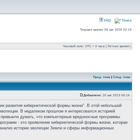
FAQ
Поиск
Текущее время: 08 авг 2026 02:16
Часовой пояс: UTC + 3 часа [ Летнее время ]
Пред. тема
|
След. тема
Добавлено:
16 авг 2013 00:14
ии развития кибернетической формы жизни". В этой небольшой
эволюции. В недалеком прошлом я интересовался историей
ы привыкли думать, что компьютерные вредоносные программы
 программ - это проявление кибернетической формы жизни, которая
ый анализ истории эволюции Земли и сферы информационных