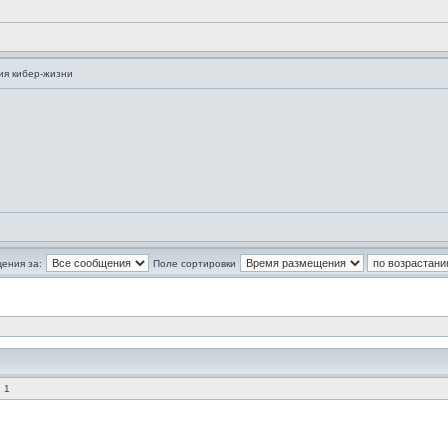
ия кибер-жизни
ения за:
Поле сортировки
 1