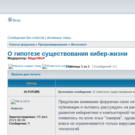
Вход
Сообщения без ответов
|
Активные темы
Список форумов
»
Программирование
»
Интеллект
О гипотезе существования кибер-жизни
Модератор:
MagicWolf
Страница
1
из
1
[ Сообщений: 4 ]
Версия для печати
Автор
AI.FUTURE
Заголовок сообщения:
О гипотезе существования к
Предлагаю вниманию форумчан свою неза
публикации я пытаюсь рассуждать на ра
Новичок
развития кибернетики и компьютерной т
Зарегистрирован:
05 фев
появились по воле злых "хакеров", одна
2013 08:36
вовсе не ограничивается только вируса
Сообщения:
5
технологий.