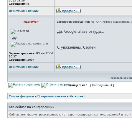
2013 08:36
Сообщения:
5
Вернуться к началу
MagicWolf
Заголовок сообщения:
Re: О гипотезе существован
Да. Google Glass оттуда...
Гуру
_________________
С уважением, Сергей
Зарегистрирован:
03 авг 2004
10:37
Сообщения:
2694
Вернуться к началу
Показать сообщ
Страница
1
из
1
[ Сообщений: 4 ]
Список форумов
»
Программирование
»
Интеллект
Кто сейчас на конференции
Сейчас этот форум просматривают: нет зарегистрированных пользователей и гости: