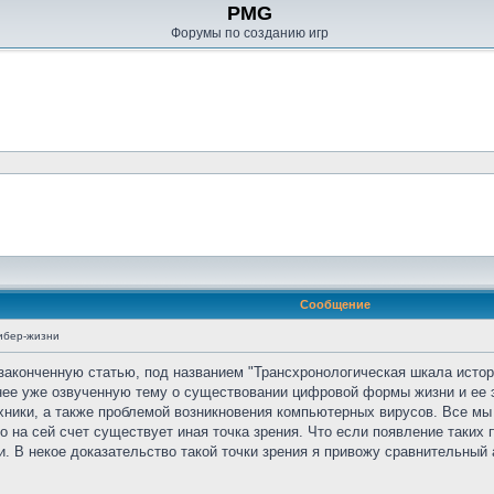
PMG
Форумы по созданию игр
Сообщение
ибер-жизни
конченную статью, под названием "Трансхронологическая шкала истор
нее уже озвученную тему о существовании цифровой формы жизни и ее 
ехники, а также проблемой возникновения компьютерных вирусов. Все м
ко на сей счет существует иная точка зрения. Что если появление таких
ми. В некое доказательство такой точки зрения я привожу сравнительн