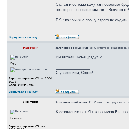
Статья и ее тема кажутся несколько бре
некоторое основные мысли... Возможно 
P.S.: как обычно прошу строго не судить.
Вернуться к началу
MagicWolf
Заголовок сообщения:
Re: О гипотезе существован
Вы читали "Конец радуг"?
Гуру
_________________
С уважением, Сергей
Зарегистрирован:
03 авг 2004
10:37
Сообщения:
2694
Вернуться к началу
AI.FUTURE
Заголовок сообщения:
Re: О гипотезе существован
К сожалению нет. Я так понимаю Вы про
Новичок
Зарегистрирован:
05 фев