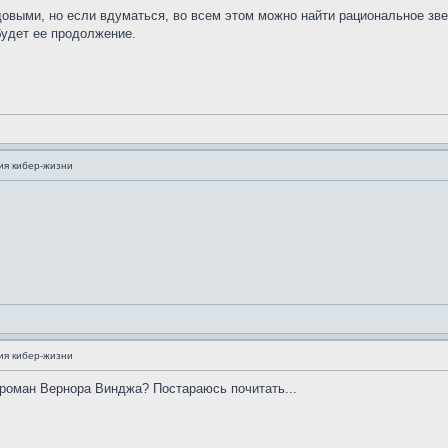
довыми, но если вдуматься, во всем этом можно найти рациональное зве
будет ее продолжение.
ия кибер-жизни
ия кибер-жизни
 роман Вернора Винджа? Постараюсь почитать...