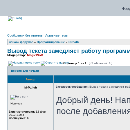
Фору
Вход
Сообщения без ответов
|
Активные темы
Список форумов
»
Программирование
»
DirectX
Вывод текста замедляет работу програм
Модератор:
MagicWolf
Страница
1
из
1
[ Сообщений: 4 ]
Версия для печати
Автор
Заголовок сообщения:
Вывод текста замедляет ра
MrPalich
Добрый день! Нап
Новичок
после добавления
Зарегистрирован:
12 фев
2013 21:44
Сообщения:
6