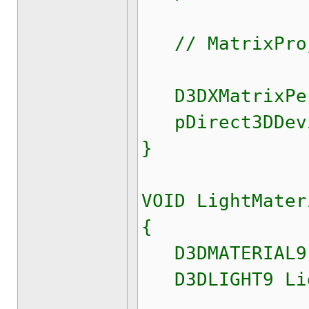
// MatrixProj
D3DXMatrixPers
pDirect3DDevic
}
VOID LightMater
{
D3DMATERIAL9 
D3DLIGHT9 Li