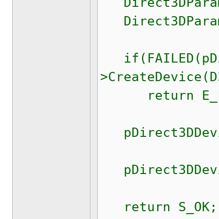
Direct3DParame
Direct3DParame
if(FAILED(pDi
>CreateDevice(D
return E_F
pDirect3DDevic
pDirect3DDevic
return S_OK;