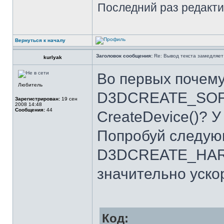
Последний раз редакт
Вернуться к началу
Заголовок сообщения:
Re: Вывод текста замедляет
kurlyak
Во первых почем
Любитель
D3DCREATE_SOF
Зарегистрирован:
19 сен
2008 14:48
Сообщения:
44
CreateDevice()? У
Попробуй следую
D3DCREATE_HAR
значительно уско
Код: