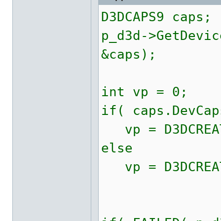
D3DCAPS9 caps;
p_d3d->GetDevic
&caps);
int vp = 0;
if( caps.DevCap
vp = D3DCREATE
else
vp = D3DCREATE