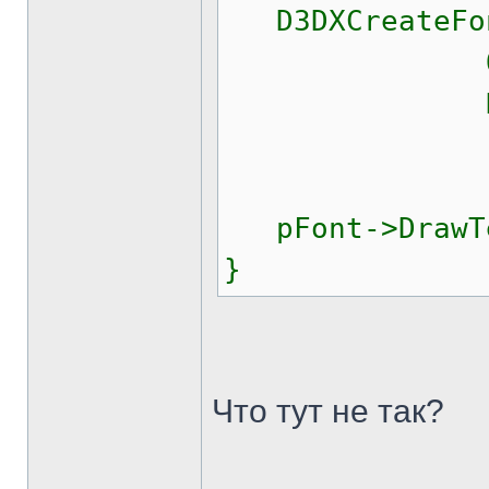
D3DXCreateFont
OUT_DEFAUL
DEFAULT_PIT
pFont->DrawTex
}
Что тут не так?