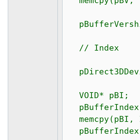
memcpy(pBV, Ve
pBufferVershi
// Index
pDirect3DDevic
VOID* pBI;
pBufferIndex -
memcpy(pBI, I
pBufferIndex 