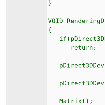
}
VOID RenderingD
{
if(pDirect3DD
return;
pDirect3DDevic
pDirect3DDevi
Matrix();