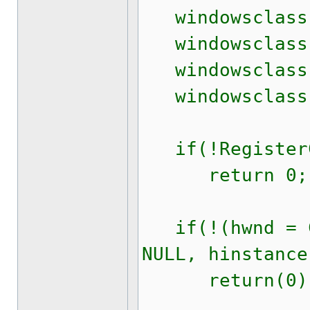
windowsclass.h
windowsclass.
windowsclass.l
windowsclass.h
if(!RegisterCl
return 0;
if(!(hwnd = Cr
NULL, hinstance
return(0)