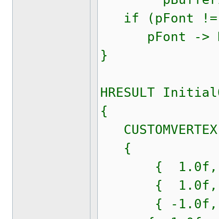
if (pFont != 
pFont -> Re
}
HRESULT Initial
{
CUSTOMVERTEX 
{
{ 1.0f,-1.0f
{ 1.0f, 1.0f
{ -1.0f, 1.0f