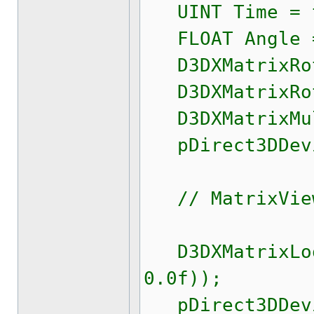
UINT Time = t
FLOAT Angle = 
D3DXMatrixRota
D3DXMatrixRota
D3DXMatrixMult
pDirect3DDevic
// MatrixVie
D3DXMatrixLook
0.0f));
pDirect3DDevic