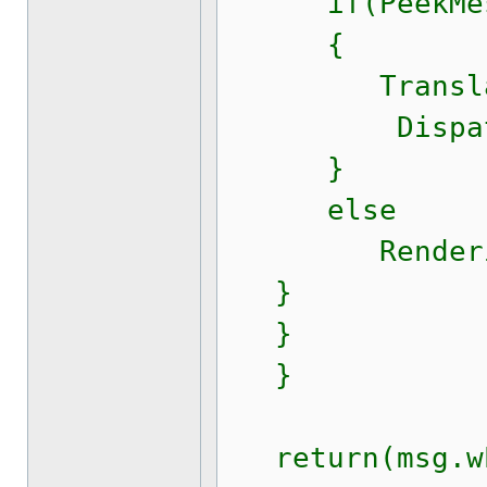
if(PeekMessag
{
TranslateM
DispatchMe
}
else
RenderingD
}
}
}
return(msg.wP