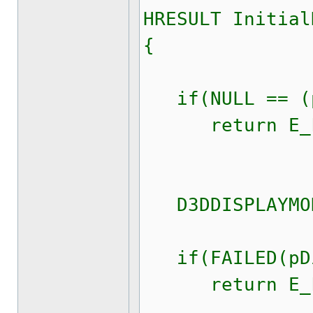
HRESULT Initial
{
if(NULL == (pD
return E_F
D3DDISPLAYMOD
if(FAILED(pDir
return E_F