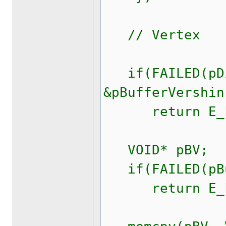
// Vertex
if(FAILED(pDir
&pBufferVershin
return E_F
VOID* pBV;
if(FAILED(pBuf
return E_F