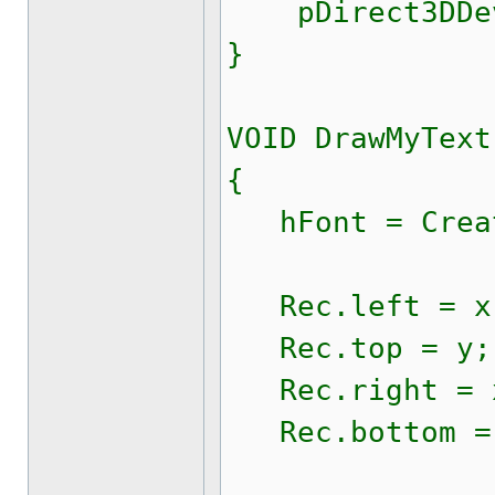
pDirect3DDevic
}
VOID DrawMyText
{
hFont = Create
Rec.left = x
Rec.top = y;
Rec.right = 
Rec.bottom =