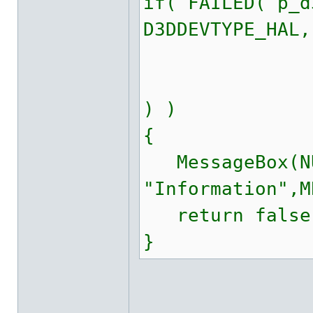
if( FAILED( p_d
D3DDEVTYPE_HAL,
v
&d3dp
) )
{
MessageBox(NUL
"Information",M
return false
}