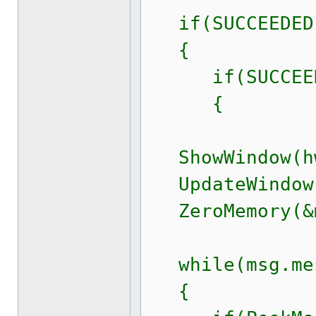
if(SUCCEEDED(I
{
if(SUCCEEDED
{
ShowWindow(hw
UpdateWindow(
ZeroMemory(&m
while(msg.mes
{