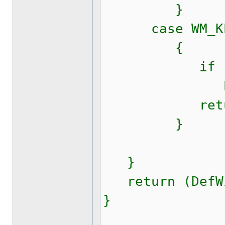
}
case WM_KEY
{
if (wparam
PostQuit
return
}
}
return (DefWin
}