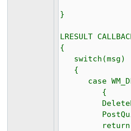
}
LRESULT CALLBAC
{
switch(msg)
{
case WM_DES
{
DeleteDir
PostQuitMe
return 