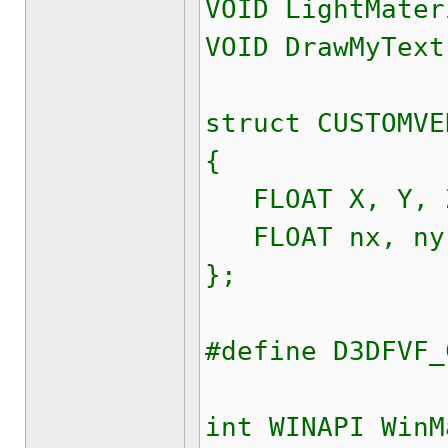
VOID LightMater
VOID DrawMyText
struct CUSTOMVE
{
FLOAT X, Y, 
FLOAT nx, ny
};
#define D3DFVF_
int WINAPI WinM